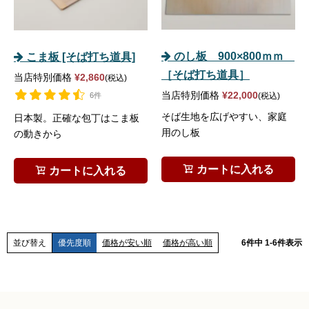
のし板 900×800ｍｍ
こま板 [そば打ち道具]
［そば打ち道具］
当店特別価格
¥
2,860
税込
当店特別価格
¥
22,000
6件
税込
そば生地を広げやすい、家庭
日本製。正確な包丁はこま板
用のし板
の動きから
カートに入れる
カートに入れる
並び替え
優先度順
価格が安い順
価格が高い順
6
件中
1
-
6
件表示