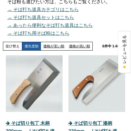
そば粉も選びたい方は、こちらもご覧ください。
→ そば打ち道具カテゴリはこちら
→ そば打ち道具セットはこちら
→ あったら便利なそば打ち道具はこちら
→ そば打ち用そば粉はこちら
レビューを見る
並び替え
優先度順
価格が安い順
価格が高い順
6
件中
1
-
6
件表示
★
そば切り包丁 木柄
そば切り包丁 漆柄