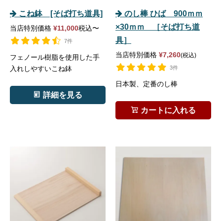
こね鉢 [そば打ち道具]
のし棒 ひば 900ｍｍ
×30ｍｍ ［そば打ち道
当店特別価格
¥
11,000
税込
〜
具］
7件
当店特別価格
¥
7,260
税込
フェノール樹脂を使用した手
入れしやすいこね鉢
3件
日本製、定番のし棒
詳細を見る
カートに入れる