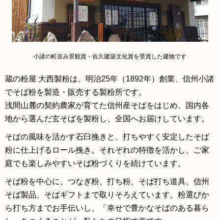
小諸の町並み景観賞・佐久建築文化賞を受賞した建物です
蔵の粉屋 大西製粉は、明治25年（1892年）創業、信州小諸
でそば粉を製造・販売する製粉所です。
浅間山麓の契約農家が育てた信州産そばをはじめ、国内各
地から選んだ玄そばを製粉し、全国へお届けしています。
そばの風味を活かす石臼挽きと、打ちやすく安定したそば
粉に仕上げるロール挽き。それぞれの特徴を活かし、ご家
庭でも楽しみやすいそば粉づくりを続けています。
そば粉を中心に、つなぎ粉、打ち粉、そば打ち道具、信州
そば製品、そばギフトまで取りそろえています。粉選びか
ら打ち方までお手伝いし、「幸せで豊かなそばのある暮ら