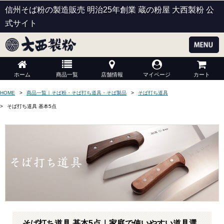
信州そば粉の製造販売 明治25年創業 蔵の粉屋 大西製粉 公
式サイト
ホーム
商品一覧
店舗情報
マイページ
カート
HOME
商品一覧｜そば粉・そば打ち道具・そば製品
そば打ち道具
そば打ち道具 基本5点
そば打ち道具 基本5点｜家庭で使いやすい道具選