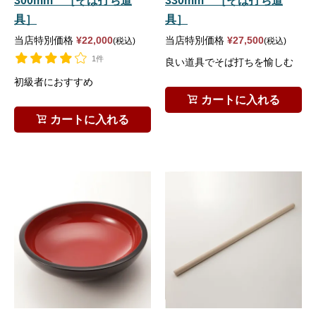
300mm ［そば打ち道
330mm ［そば打ち道
具］
具］
当店特別価格
¥
22,000
当店特別価格
¥
27,500
税込
税込
1件
良い道具でそば打ちを愉しむ
初級者におすすめ
カートに入れる
カートに入れる