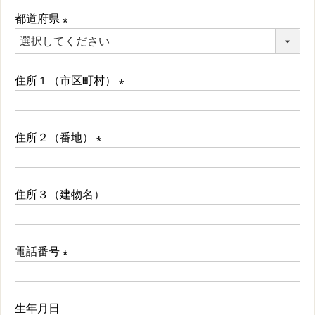
必
都道府県
須
)
(
必
住所１（市区町村）
須
)
(
必
住所２（番地）
須
(
)
必
住所３（建物名）
須
)
電話番号
(
必
生年月日
須