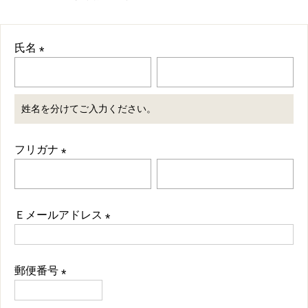
氏名
(
必
姓名を分けてご入力ください。
須
)
フリガナ
(
必
須
Ｅメールアドレス
)
(
必
郵便番号
須
(
)