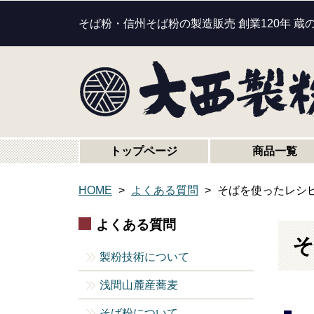
そば粉・信州そば粉の製造販売 創業120年 蔵
トップページ
商品一覧
HOME
よくある質問
そばを使ったレシ
よくある質問
そ
製粉技術について
浅間山麓産蕎麦
そば粉について