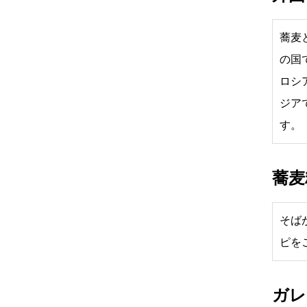
蕎麦
の国
ロシ
ジア
す。
蕎麦
そば
ピを
ガレ