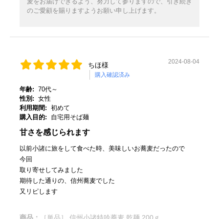
麦をお届けできるよう、努力して参りますので、引き続き
のご愛顧を賜りますようお願い申し上げます。
2024-08-04
ちほ様
購入確認済み
年齢:
70代～
性別:
女性
利用期間:
初めて
購入目的:
自宅用そば麺
甘さを感じられます
以前小諸に旅をして食べた時、美味しいお蕎麦だったので
今回
取り寄せしてみました
期待した通りの、信州蕎麦でした
又リピします
商品：
［単品］ 信州小諸特吟蕎麦 乾麺 200ｇ