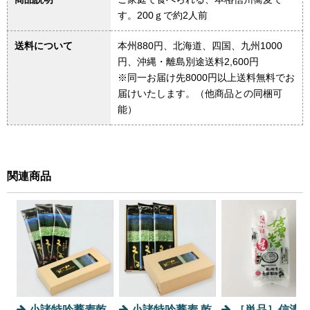
す。200ｇで約2人前
送料について
本州880円、北海道、四国、九州1000
円、沖縄・離島別途送料2,600円
※同一お届け先8000円以上送料無料でお
届けいたします。（他商品との同梱可
能）
関連商品
小諸特吟蕎麦乾
小諸特吟蕎麦 乾
［単品］信濃