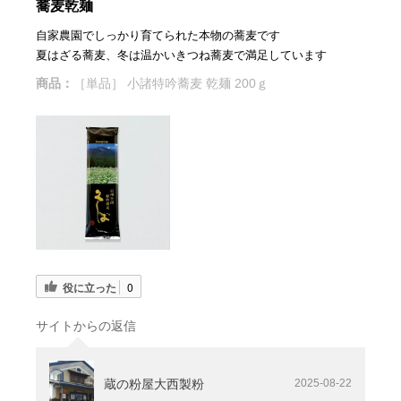
蕎麦乾麺
自家農園でしっかり育てられた本物の蕎麦です
夏はざる蕎麦、冬は温かいきつね蕎麦で満足しています
商品：
［単品］ 小諸特吟蕎麦 乾麺 200ｇ
役に立った
0
サイトからの返信
蔵の粉屋大西製粉
2025-08-22