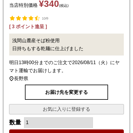
¥
340
当店特別価格
税込
10件
[
3
ポイント進呈 ]
浅間山麓産そば粉使用
日持ちもする乾麺に仕上げました
明日
13時00分
までのご注文で
2026/08/11（火）
に
ヤ
マト運輸
でお届けします。
長野県
お届け先を変更する
お気に入りに登録する