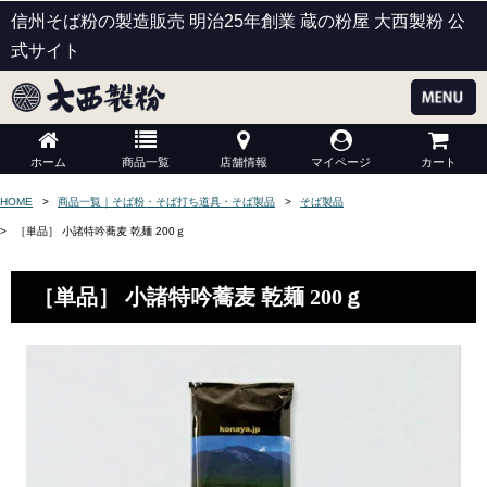
信州そば粉の製造販売 明治25年創業 蔵の粉屋 大西製粉 公
式サイト
ホーム
商品一覧
店舗情報
マイページ
カート
HOME
商品一覧｜そば粉・そば打ち道具・そば製品
そば製品
［単品］ 小諸特吟蕎麦 乾麺 200ｇ
［単品］ 小諸特吟蕎麦 乾麺 200ｇ