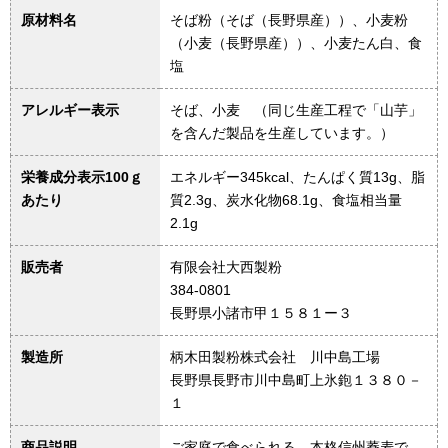
原材料名
そば粉（そば（長野県産））、小麦粉
（小麦（長野県産））、小麦たん白、食
塩
アレルギー表示
そば、小麦 （同じ生産工程で「山芋」
を含んだ製品を生産しています。）
栄養成分表示100ｇ
エネルギー345kcal、たんぱく質13g、脂
あたり
質2.3g、炭水化物68.1g、食塩相当量
2.1g
販売者
有限会社大西製粉
384-0801
長野県小諸市甲１５８１ー３
製造所
柄木田製粉株式会社 川中島工場
長野県長野市川中島町上氷鉋１３８０－
１
商品説明
ご家庭で食べられる、本格信州蕎麦で