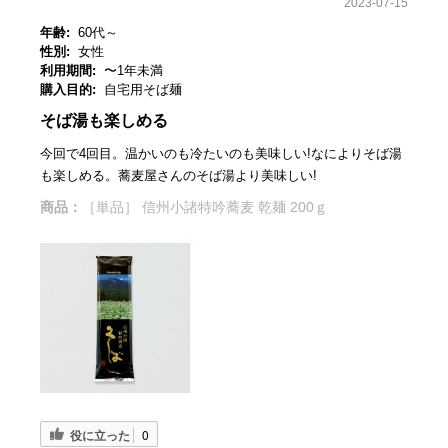
2023-07-15
年齢:
60代～
性別:
女性
利用期間:
〜1年未満
購入目的:
自宅用そば麺
そば湯も楽しめる
今回で4回目。温かいのも冷たいのも美味しい!なによりそば湯
も楽しめる。蕎麦屋さんのそば湯より美味しい!
商品：
［単品］ 信州小諸特吟蕎麦 乾麺 200ｇ
役に立った
0