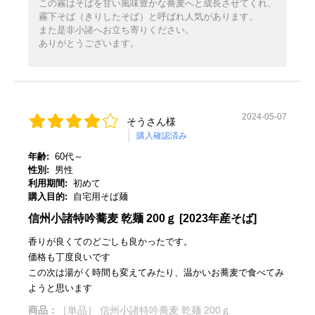
この霧はそばを甘い風味豊かな蕎麦へと成長させてくれ、
霧下そば（きりしたそば）と呼ばれ人気があります。
また是非小諸へお立ち寄りください。
ありがとうございます。
2024-05-07
そうさん様
購入確認済み
年齢:
60代～
性別:
男性
利用期間:
初めて
購入目的:
自宅用そば麺
信州小諸特吟蕎麦 乾麺 200ｇ [2023年産そば]
香りが良くてのどごしも良かったです。
価格も丁度良いです
この次は湯がく時間も変えてみたり、温かいお蕎麦で食べてみ
ようと思います
商品：
［単品］ 信州小諸特吟蕎麦 乾麺 200ｇ