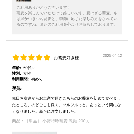
ご利用ありがとうございます！
蕎麦を楽しんでいただけて嬉しいです。夏はざる蕎麦、冬
は温かいきつね蕎麦と、季節に応じた楽しみ方をされてい
るのですね。またのご利用を心よりお待ちしております。
2025-04-12
お蕎麦好き様
年齢:
60代～
性別:
女性
利用期間:
初めて
美味
先日お友達からお土産で頂きこちらのお蕎麦を初めて食べまし
たところ、のどごしも良く、ツルツルっと。あっという間にな
くなりました。新たに注文しました。
商品：
［単品］ 小諸特吟蕎麦 乾麺 200ｇ