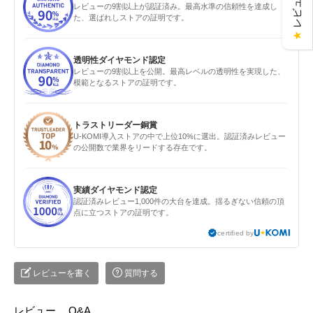
レビューの9割以上が認証済み。最高水準の信頼性を達成し
た、選ばれしストアの証明です。
★
透明性ダイヤモンド認定
レビューの9割以上を公開。最高レベルの透明性を実現した、
模範となるストアの証明です。
トラストリーダー銅賞
U-KOMI導入ストアの中で上位10%に選出。認証済みレビュー
の公開数で業界をリードする存在です。
実績ダイヤモンド認定
認証済みレビュー1,000件の大台を達成。揺るぎない信頼の頂
点に立つストアの証明です。
certified by
レビューを書く
質問する
レビュー
Q&A