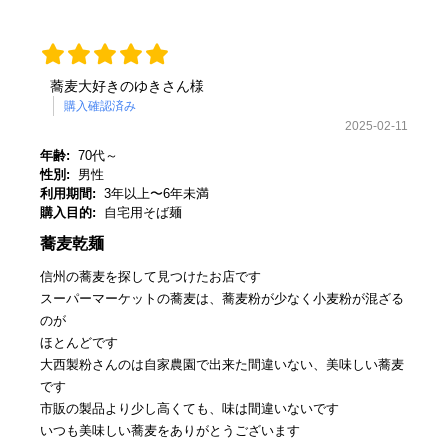
蕎麦大好きのゆきさん様
購入確認済み
2025-02-11
年齢:
70代～
性別:
男性
利用期間:
3年以上〜6年未満
購入目的:
自宅用そば麺
蕎麦乾麺
信州の蕎麦を探して見つけたお店です
スーパーマーケットの蕎麦は、蕎麦粉が少なく小麦粉が混ざる
のが
ほとんどです
大西製粉さんのは自家農園で出来た間違いない、美味しい蕎麦
です
市販の製品より少し高くても、味は間違いないです
いつも美味しい蕎麦をありがとうございます