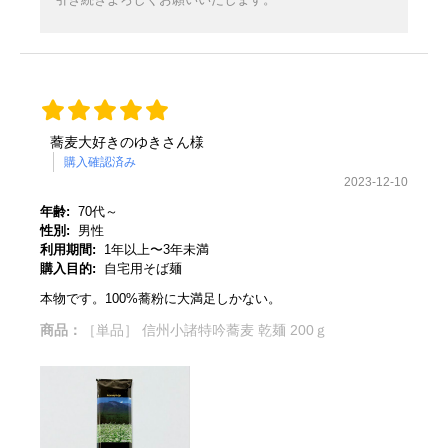
蕎麦大好きのゆきさん様
購入確認済み
2023-12-10
年齢:
70代～
性別:
男性
利用期間:
1年以上〜3年未満
購入目的:
自宅用そば麺
本物です。100%蕎粉に大満足しかない。
商品：
［単品］ 信州小諸特吟蕎麦 乾麺 200ｇ