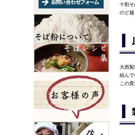
十割そ
のど越
大西製
組んで
この貴