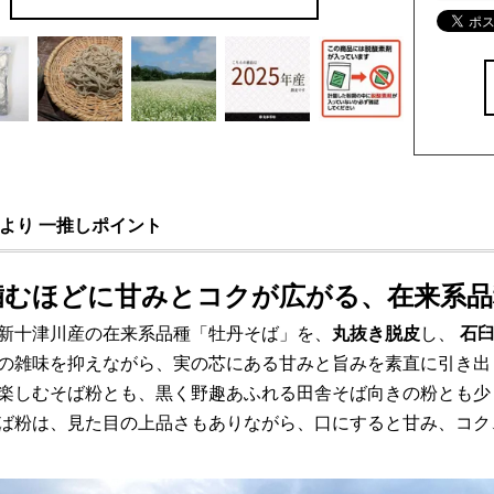
より 一推しポイント
噛むほどに甘みとコクが広がる、在来系品
新十津川産の在来系品種「牡丹そば」を、
丸抜き脱皮
し、
石
の雑味を抑えながら、実の芯にある甘みと旨みを素直に引き出
楽しむそば粉とも、黒く野趣あふれる田舎そば向きの粉とも少
ば粉は、見た目の上品さもありながら、口にすると甘み、コク