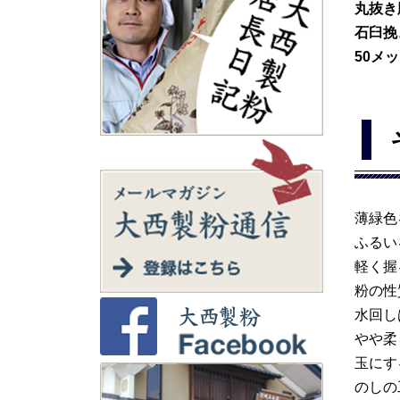
丸抜き
石臼挽
50メ
薄緑色
ふるい
軽く握
粉の性
水回し
やや柔
玉にす
のしの