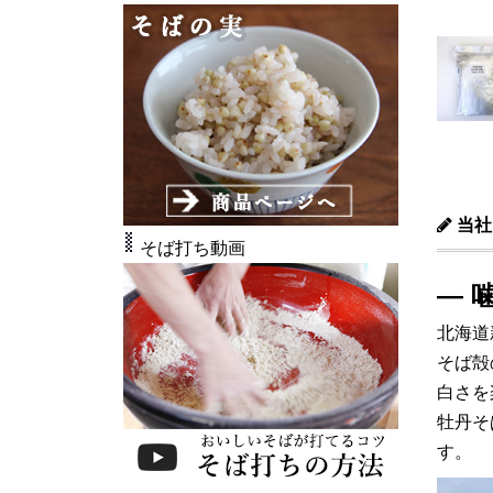
当社
そば打ち動画
― 
北海道
そば殻
白さを
牡丹そ
す。