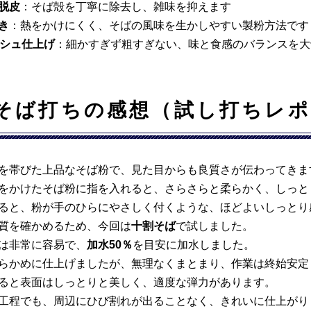
脱皮
：そば殻を丁寧に除去し、雑味を抑えます
き
：熱をかけにくく、そばの風味を生かしやすい製粉方法です
ッシュ仕上げ
：細かすぎず粗すぎない、味と食感のバランスを大
そば打ちの感想（試し打ちレポ
を帯びた上品なそば粉で、見た目からも良質さが伝わってきま
をかけたそば粉に指を入れると、さらさらと柔らかく、しっと
ると、粉が手のひらにやさしく付くような、ほどよいしっとり
質を確かめるため、今回は
十割そば
で試しました。
は非常に容易で、
加水50％
を目安に加水しました。
らかめに仕上げましたが、無理なくまとまり、作業は終始安定
ると表面はしっとりと美しく、適度な弾力があります。
工程でも、周辺にひび割れが出ることなく、きれいに仕上がり