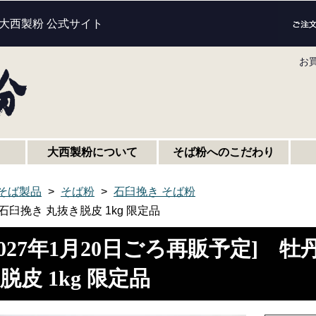
 大西製粉 公式サイト
お
大西製粉について
そば粉へのこだわり
そば製品
そば粉
石臼挽き そば粉
石臼挽き 丸抜き脱皮 1kg 限定品
2027年1月20日ごろ再販予定] 
脱皮 1kg 限定品