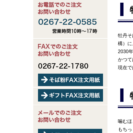
牡丹そ
構）に
203
かつて
現在で
噛むほ
もちっ