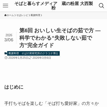
そばと暮らすメディア 蔵の粉屋 大西製
粉
ホーム
そばレシピ
蕎麦料理
第6回 おいしい生そばの茹で方 ―
2026
科学でわかる“失敗しない茹で
3/06
方”完全ガイド
蕎麦料理
そばの実研究所のクラコナ博士
2026年1月25日
2026年3月6日
はじめに
手打ちそばを楽しむ「そば打ち愛好家」の方々か