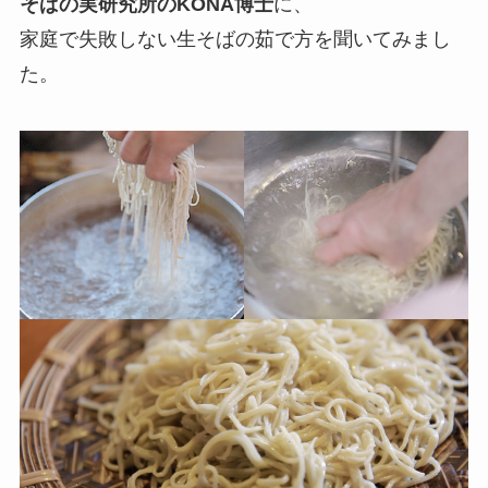
そばの実研究所の
KONA
博士
に、
家庭で失敗しない生そばの茹で方を聞いてみまし
た。