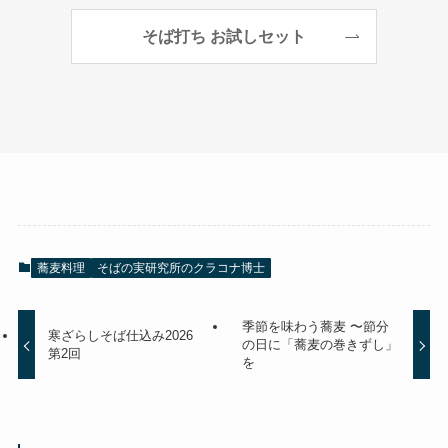
そば打ち お試しセット
蕎麦料理
そばの実研究所のクラコナ博士
季節を味わう蕎麦 〜節分
寒ざらしそば仕込み2026
の日に「蕎麦の巻きずし」
第2回
を