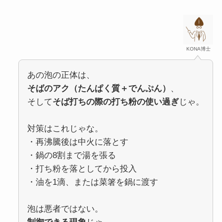
KONA博士
あの泡の正体は、
そばのアク（たんぱく質＋でんぷん）
、
そして
そば打ちの際の打ち粉の使い過ぎ
じゃ。
対策はこれじゃな。
・再沸騰後は中火に落とす
・鍋の8割まで湯を張る
・打ち粉を落としてから投入
・油を1滴、または菜箸を鍋に渡す
泡は悪者ではない。