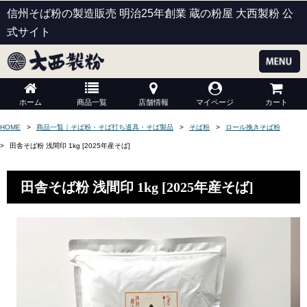
信州そば粉の製造販売 明治25年創業 蔵の粉屋 大西製粉 公
式サイト
ホーム
商品一覧
店舗情報
マイページ
カート
HOME
商品一覧｜そば粉・そば打ち道具・そば製品
そば粉
ロール挽きそば粉
田舎そば粉 浅間印 1kg [2025年産そば]
田舎そば粉 浅間印 1kg [2025年産そば]