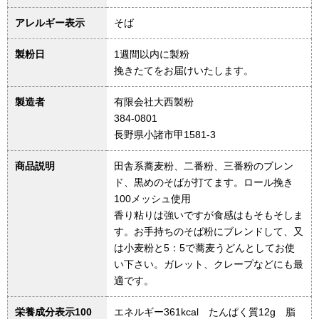
アレルギー表示
そば
製粉日
1週間以内に製粉
挽きたてをお届けいたします。
製造者
有限会社大西製粉
384-0801
長野県小諸市甲1581-3
商品説明
田舎系蕎麦粉、二番粉、三番粉のブレン
ド、黒めのそばが打てます。ロール挽き
100メッシュ使用
香り粘りは強いですが食感はもそもそしま
す。お手持ちのそば粉にブレンドして、又
は小麦粉と5：5で蕎麦うどんとしてお使
い下さい。ガレット、クレープなどにも最
適です。
栄養成分表示100
エネルギー361kcal たんぱく質12g 脂