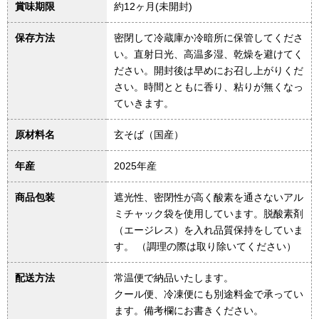
賞味期限
約12ヶ月(未開封)
保存方法
密閉して冷蔵庫か冷暗所に保管してくださ
い。直射日光、高温多湿、乾燥を避けてく
ださい。開封後は早めにお召し上がりくだ
さい。時間とともに香り、粘りが無くなっ
ていきます。
原材料名
玄そば（国産）
年産
2025年産
商品包装
遮光性、密閉性が高く酸素を通さないアル
ミチャック袋を使用しています。脱酸素剤
（エージレス）を入れ品質保持をしていま
す。 （調理の際は取り除いてください）
配送方法
常温便で納品いたします。
クール便、冷凍便にも別途料金で承ってい
ます。備考欄にお書きください。