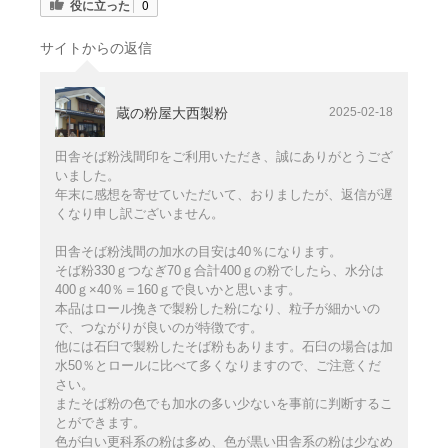
役に立った
0
サイトからの返信
蔵の粉屋大西製粉
2025-02-18
田舎そば粉浅間印をご利用いただき、誠にありがとうござ
いました。
年末に感想を寄せていただいて、おりましたが、返信が遅
くなり申し訳ございません。
田舎そば粉浅間の加水の目安は40％になります。
そば粉330ｇつなぎ70ｇ合計400ｇの粉でしたら、水分は
400ｇ×40％＝160ｇで良いかと思います。
本品はロール挽きで製粉した粉になり、粒子が細かいの
で、つながりが良いのが特徴です。
他には石臼で製粉したそば粉もあります。石臼の場合は加
水50％とロールに比べて多くなりますので、ご注意くだ
さい。
またそば粉の色でも加水の多い少ないを事前に判断するこ
とができます。
色が白い更科系の粉は多め、色が黒い田舎系の粉は少なめ