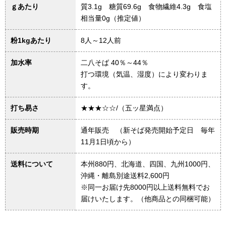
ｇあたり
質3.1g 糖質69.6g 食物繊維4.3g 食塩
相当量0g（推定値）
粉1kgあたり
8人～12人前
加水率
二八そば 40％～44％
打つ環境（気温、湿度）により変わりま
す。
打ち易さ
★★★☆☆/（五ッ星満点）
販売時期
通年販売 （新そば発売開始予定日 毎年
11月1日頃から）
送料について
本州880円、北海道、四国、九州1000円、
沖縄・離島別途送料2,600円
※同一お届け先8000円以上送料無料でお
届けいたします。（他商品との同梱可能）