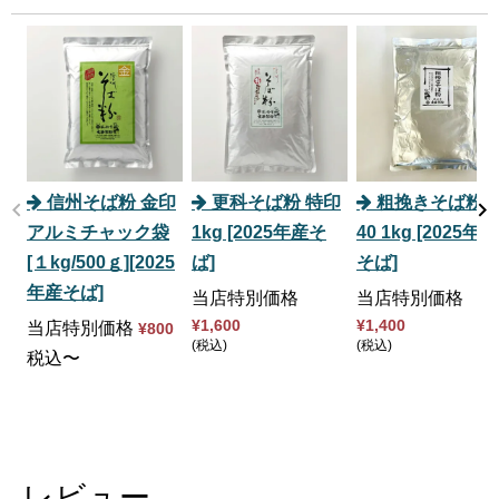
信州そば粉 金印
更科そば粉 特印
粗挽きそば粉 
アルミチャック袋
1kg [2025年産そ
40 1kg [2025年産
[１kg/500ｇ][2025
ば]
そば]
年産そば]
当店特別価格
当店特別価格
¥
1,600
¥
1,400
当店特別価格
¥
800
税込
税込
税込
〜
レビュー