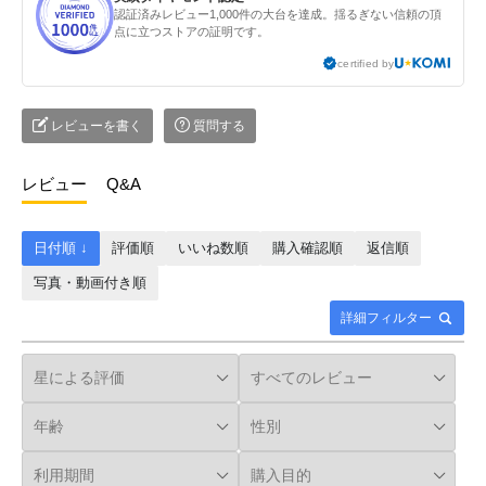
認証済みレビュー1,000件の大台を達成。揺るぎない信頼の頂
点に立つストアの証明です。
certified by
レビューを書く
質問する
レビュー
Q&A
日付順 ↓
評価順
いいね数順
購入確認順
返信順
写真・動画付き順
詳細フィルター