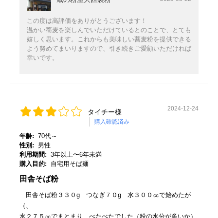
この度は高評価をありがとうございます！
温かい蕎麦を楽しんでいただけているとのことで、とても
嬉しく思います。これからも美味しい蕎麦粉を提供できる
よう努めてまいりますので、引き続きご愛顧いただければ
幸いです。
2024-12-24
タイチー様
購入確認済み
年齢:
70代～
性別:
男性
利用期間:
3年以上〜6年未満
購入目的:
自宅用そば麺
田舎そば粉
田舎そば粉３３０g つなぎ７０g 水３００㏄で始めたが
（、
水２７５㏄でまとまり、べたべたでした（粉の水分が多いか）