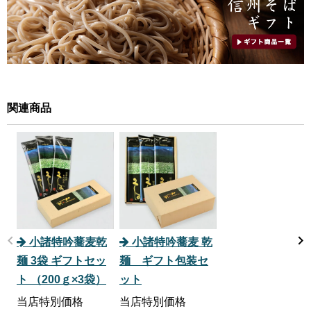
関連商品
小諸特吟蕎麦乾
小諸特吟蕎麦 乾
麺 3袋 ギフトセッ
麺 ギフト包装セ
ト （200ｇ×3袋）
ット
当店特別価格
当店特別価格