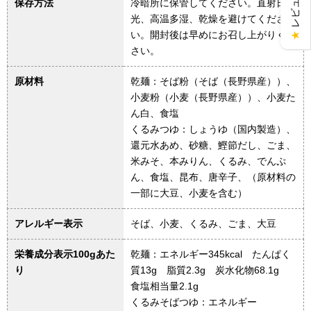
保存方法
冷暗所に保管してください。直射日
光、高温多湿、乾燥を避けてくださ
い。開封後は早めにお召し上がりくだ
★
さい。
原材料
乾麺：そば粉（そば（長野県産））、
小麦粉（小麦（長野県産））、小麦た
ん白、食塩
くるみつゆ：しょうゆ（国内製造）、
還元水あめ、砂糖、鰹節だし、ごま、
米みそ、本みりん、くるみ、でんぷ
ん、食塩、昆布、唐辛子、（原材料の
一部に大豆、小麦を含む）
アレルギー表示
そば、小麦、くるみ、ごま、大豆
栄養成分表示100gあた
乾麺：エネルギー345kcal たんぱく
り
質13g 脂質2.3g 炭水化物68.1g
食塩相当量2.1g
くるみそばつゆ：エネルギー