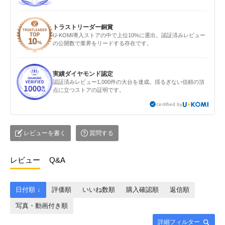
トラストリーダー銅賞
U-KOMI導入ストアの中で上位10%に選出。認証済みレビュー
の公開数で業界をリードする存在です。
実績ダイヤモンド認定
認証済みレビュー1,000件の大台を達成。揺るぎない信頼の頂
点に立つストアの証明です。
certified by
レビューを書く
質問する
レビュー
Q&A
日付順 ↓
評価順
いいね数順
購入確認順
返信順
写真・動画付き順
詳細フィルター