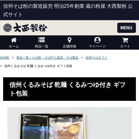
信州そば粉の製造販売 明治25年創業 蔵の粉屋 大西製粉 公
式サイト
ホーム
商品一覧
店舗情報
マイページ
カート
HOME
商品一覧｜そば粉・そば打ち道具・そば製品
信州そばギフト
信州くるみそば 乾麺 くるみつゆ付き ギフト包装
信州くるみそば 乾麺 くるみつゆ付き ギフ
ト包装