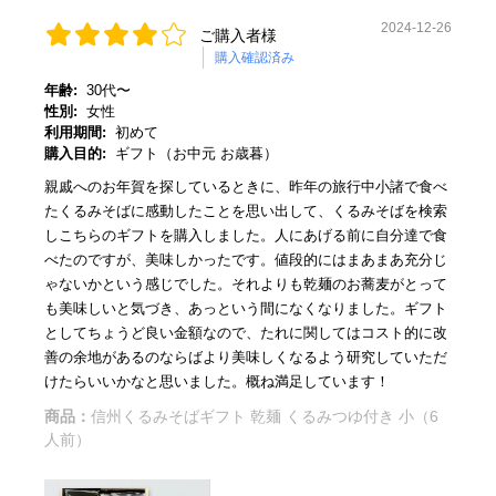
2024-12-26
ご購入者様
購入確認済み
年齢:
30代〜
性別:
女性
利用期間:
初めて
購入目的:
ギフト（お中元 お歳暮）
親戚へのお年賀を探しているときに、昨年の旅行中小諸で食べ
たくるみそばに感動したことを思い出して、くるみそばを検索
しこちらのギフトを購入しました。人にあげる前に自分達で食
べたのですが、美味しかったです。値段的にはまあまあ充分じ
ゃないかという感じでした。それよりも乾麺のお蕎麦がとって
も美味しいと気づき、あっという間になくなりました。ギフト
としてちょうど良い金額なので、たれに関してはコスト的に改
善の余地があるのならばより美味しくなるよう研究していただ
けたらいいかなと思いました。概ね満足しています！
商品：
信州くるみそばギフト 乾麺 くるみつゆ付き 小（6
人前）