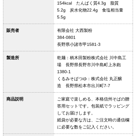
154kcal たんぱく質4.3g 脂質
5.2g 炭水化物22.4g 食塩相当量
5.5g
販売者
有限会社 大西製粉
384-0801
長野県小諸市甲1581-3
製造所
乾麺：柄木田製粉株式会社 川中島工
場 長野県長野市川中島町上氷鉋
1380-1
くるみそばつゆ：株式会社 丸正醸
造 長野県松本市出川町7-7
商品説明
ご家庭で楽しめる、本格信州そばの贈
答用セットです。包装紙でラッピング
してお届けします。
紙袋が必要な方は、ご注文時の通信欄
に必要な数をご記入ください。