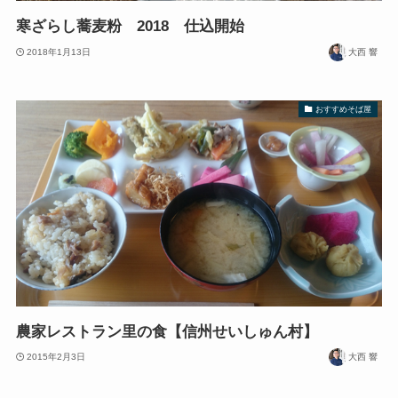
寒ざらし蕎麦粉 2018 仕込開始
2018年1月13日
大西 響
おすすめそば屋
農家レストラン里の食【信州せいしゅん村】
2015年2月3日
大西 響