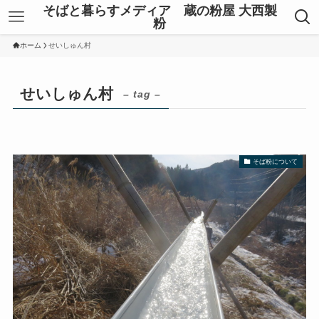
そばと暮らすメディア 蔵の粉屋 大西製
粉
ホーム
せいしゅん村
せいしゅん村
– tag –
そば粉について