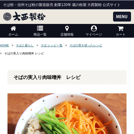
そば粉・信州そば粉の製造販売 創業120年 蔵の粉屋 大西製粉 公式サイト
ホーム
商品一覧
店舗情報
マイページ
カート
HOME
そばと暮らし
そば レシピ一覧
そばの実を使ったレシピ
そばの実入り肉味噌丼 レシピ
そばの実入り肉味噌丼 レシピ