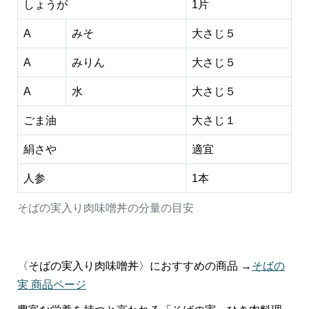
しょうが
1片
A
みそ
大さじ５
A
みりん
大さじ５
A
水
大さじ５
ごま油
大さじ１
絹さや
適宜
人参
1本
そばの実入り肉味噌丼の分量の目安
〈そばの実入り肉味噌丼〉におすすめの商品 →
そばの
実 商品ページ